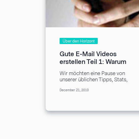
Über den Horizont
Gute E-Mail Videos
erstellen Teil 1: Warum
klingt meine Stimme
Wir möchten eine Pause von
nicht professionell?
unserer üblichen Tipps, Stats,
Trends und Fallstudien um über
December 21, 2010
etwas zu sprechen, das ein
paar...