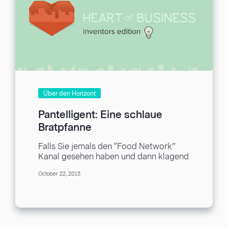
Über den Horizont
Pantelligent: Eine schlaue
Bratpfanne
Falls Sie jemals den “Food Network”
Kanal gesehen haben und dann klagend
festgestellt haben, dass Sie nicht ein
October 22, 2015
einziges Element...