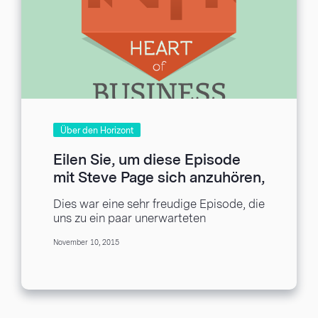
Über den Horizont
Eilen Sie, um diese Episode
mit Steve Page sich anzuhören,
GM von Sonoma Raceway
Dies war eine sehr freudige Episode, die
uns zu ein paar unerwarteten
Unterhaltungen geführt hat. Wir haben
November 10, 2015
darüber gesprochen ein...