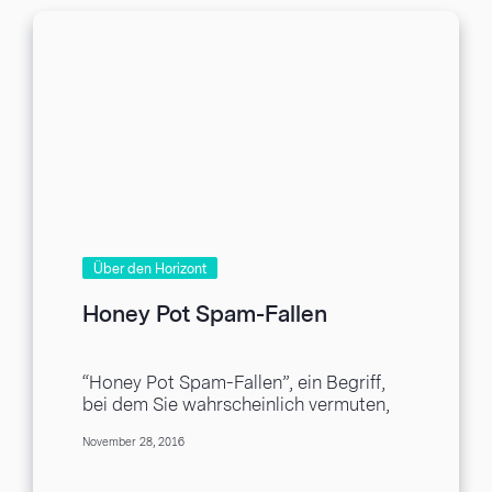
Über den Horizont
Honey Pot Spam-Fallen
“Honey Pot Spam-Fallen”, ein Begriff,
bei dem Sie wahrscheinlich vermuten,
dass es darum geht, Spammern eine
November 28, 2016
Falle zu stellen. Es...