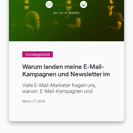
Uncategorized
Warum landen meine E-Mail-
Kampagnen und Newsletter im
Spam-Ordner?
Viele E-Mail-Marketer fragen uns,
warum E-Mail-Kampagnen und
Newsletter im Spam-Ordner. Das kann
March 17, 2019
an vielen verschiedenen Gründen
liegen, die wir in...