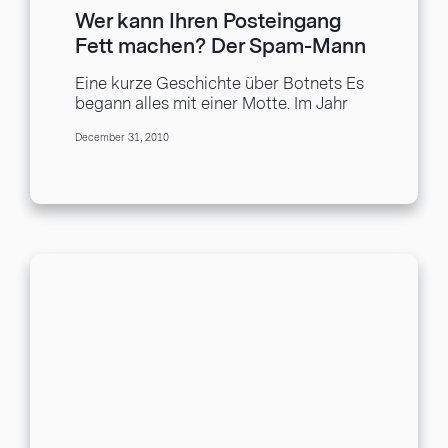
Wer kann Ihren Posteingang
Fett machen? Der Spam-Mann
kann (Teil 3)
Eine kurze Geschichte über Botnets Es
begann alles mit einer Motte. Im Jahr
1947 stellt Grace Murray Hopper, ein
December 31, 2010
Forscher...