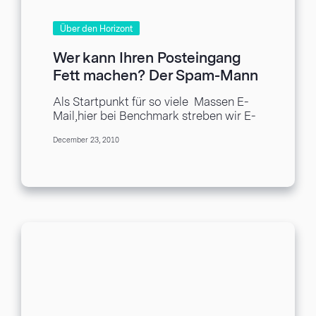
Über den Horizont
Wer kann Ihren Posteingang
Fett machen? Der Spam-Mann
kann (Teil 2)
Als Startpunkt für so viele Massen E-
Mail,hier bei Benchmark streben wir E-
Mail Marketing beste Praktiken zu
December 23, 2010
wahren. Deshalb ist es...