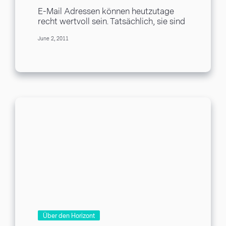
Erntemaschinen ab
E-Mail Adressen können heutzutage
recht wertvoll sein. Tatsächlich, sie sind
so bewertet, das Spammer sie klauen
June 2, 2011
um sie in Ihre...
Über den Horizont