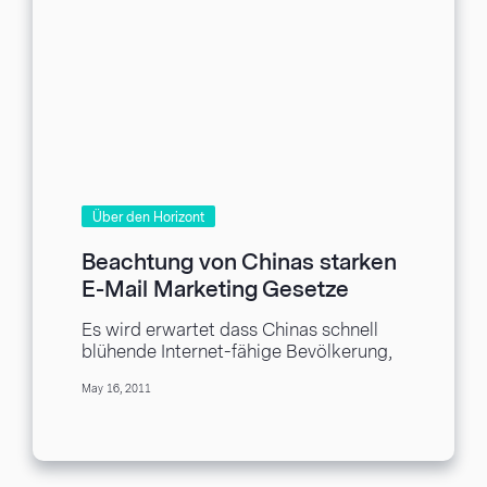
Über den Horizont
Beachtung von Chinas starken
E-Mail Marketing Gesetze
Es wird erwartet dass Chinas schnell
blühende Internet-fähige Bevölkerung,
die 500-Millionen-Marke noch in
May 16, 2011
diesem Jahr noch erreicht. Um diese
Zahl...