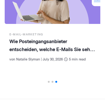
E-MAIL-MARKETING
Wie Posteingangsanbieter
entscheiden, welche E-Mails Sie sehen
(und wie Sie damit umgehen)
von
Natalie Slyman
|
July 30, 2026
5
min read