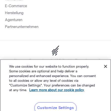
E-Commerce
Herstellung
Agenturen
Partnerunternehmen
Sitemap.
Datenschutz
&
AGB
Cookie-Einstellungen
©
We use cookies for our website to function properly.
Polaris Software, LLC
Some cookies are optional and help deliver a
personalized and enhanced experience. You can consent
to all cookies or allow any level of cookies via
Deutsch
"Customize Settings". Your preferences can be changed
at any time.
Learn more about our cookie policy
.
Customize Settings