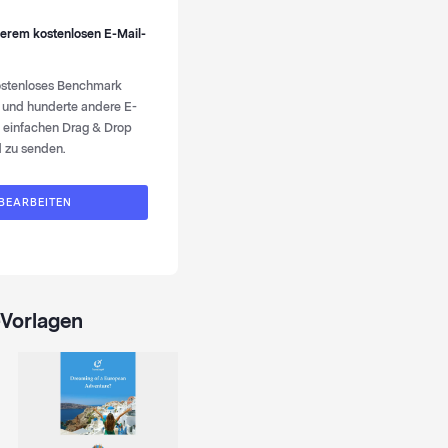
nserem kostenlosen
E-Mail-
kostenloses Benchmark
 und hunderte andere E-
 einfachen Drag & Drop
d zu senden.
 BEARBEITEN
-Vorlagen