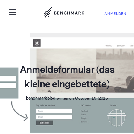
ANMELDEN
Anmeldeformular (das
kleine eingebettete)
benchmarkblog
writes on October 13, 2015