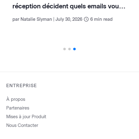
contacts email
d
G
par
Benchmark Team
|
August 6, 2026
5
min read
p
ENTREPRISE
À propos
Partenaires
Mises à jour Produit
Nous Contacter