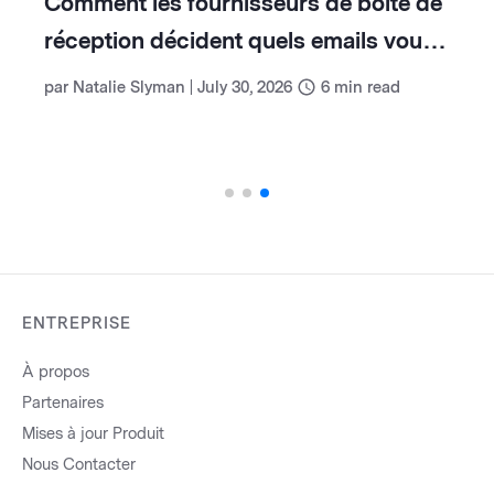
Comment les fournisseurs de boîte de
réception décident quels emails vous
voyez (et comment travailler avec eux)
par
Natalie Slyman
|
July 30, 2026
6
min read
ENTREPRISE
À propos
Partenaires
Mises à jour Produit
Nous Contacter