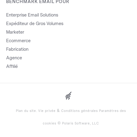
BENCHMARK EMAIL POUR
Enterprise Email Solutions
Expéditeur de Gros Volumes
Marketer
Ecommerce
Fabrication
Agence
Affilié
&
Plan du site.
Vie privée
Conditions générales
Paramètres des
©
cookies
Polaris Software, LLC