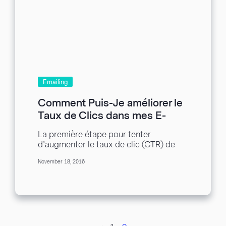
Emailing
Comment Puis-Je améliorer le
Taux de Clics dans mes E-
Mails ?
La première étape pour tenter
d’augmenter le taux de clic (CTR) de
vos e-mails est de correctement
November 18, 2016
segmenter votre liste...