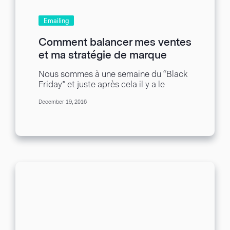
Emailing
Comment balancer mes ventes
et ma stratégie de marque
pendant mes campagnes
Nous sommes à une semaine du “Black
marketings durant les
Friday” et juste après cela il y a le
vacances
“Cyber” lundi. Ensuite, il...
December 19, 2016