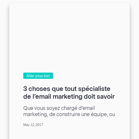
Aller plus loin
3 choses que tout spécialiste
de l’email marketing doit savoir
Que vous soyez chargé d’email
marketing, de construire une équipe, ou
d’embaucher un spécialiste, il y a des
May 12, 2017
compétences concrètes...