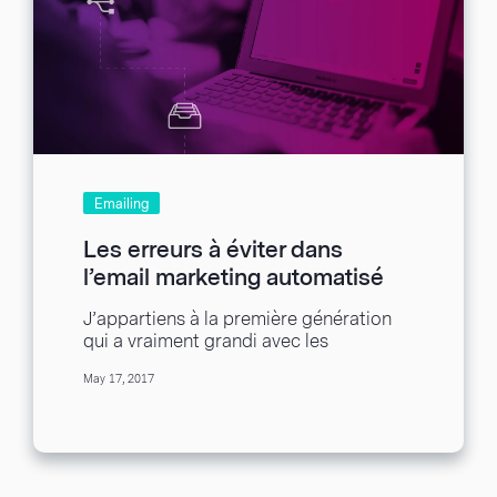
Emailing
Les erreurs à éviter dans
l’email marketing automatisé
J’appartiens à la première génération
qui a vraiment grandi avec les
téléphones portables. Enfin, je suis
May 17, 2017
peut-être un peu plus...