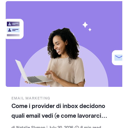
EMAIL MARKETING
Come i provider di inbox decidono
quali email vedi (e come lavorarci
insieme)
di
Natalie Slyman
|
July 30, 2026
6
min read