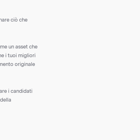
rnare ciò che
come un asset che
 i tuoi migliori
timento originale
are i candidati
della