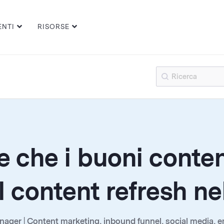
ENTI
RISORSE
re che i buoni conte
 content refresh nel
ger | Content marketing, inbound funnel, social media, ema