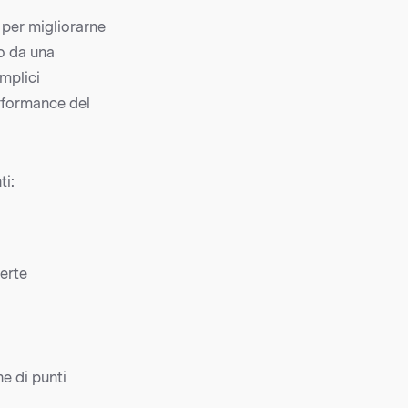
 per migliorarne
so da una
mplici
erformance del
ti:
erte
ne di punti