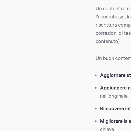
Un content refr
l’accuratezza, l
riscrittura comp
correzioni di te
contenuto).
Un buon content 
Aggiornare st
Aggiungere n
nell’originale
Rimuovere in
Migliorare la 
chiave