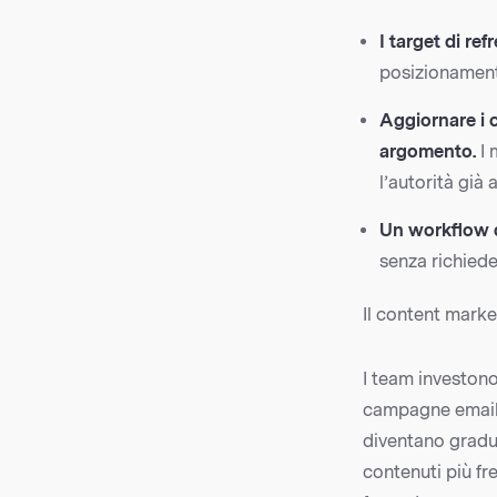
I target di ref
posizionament
Aggiornare i c
argomento.
I 
l’autorità già
Un workflow d
senza richied
Il content marke
I team investono
campagne email 
diventano gradu
contenuti più fre