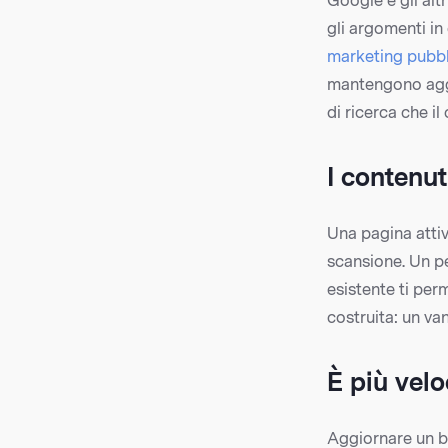
Google e gli alt
gli argomenti in
marketing pubb
mantengono aggio
di ricerca che i
I contenut
Una pagina attiv
scansione. Un p
esistente ti per
costruita: un va
È più velo
Aggiornare un b