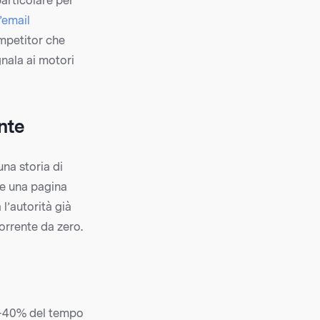
particolare per
’email
mpetitor che
nala ai motori
nte
una storia di
re una pagina
l’autorità già
orrente da zero.
20-40% del tempo