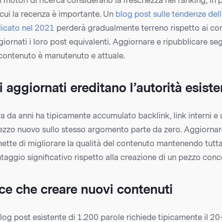
ri motori di ricerca considerano la freschezza nel ranking, in 
 cui la recenza è importante. Un
blog post sulle tendenze dell
licato nel 2021
perderà gradualmente terreno rispetto ai co
rnati i loro post equivalenti. Aggiornare e ripubblicare seg
l contenuto è manutenuto e attuale.
i aggiornati ereditano l’autorità esiste
a da anni ha tipicamente accumulato backlink, link interni e 
ezzo nuovo sullo stesso argomento parte da zero. Aggiorna
mette di migliorare la qualità del contenuto mantenendo tutta 
ntaggio significativo rispetto alla creazione di un pezzo conc
ce che creare nuovi contenuti
log post esistente di 1.200 parole richiede tipicamente il 