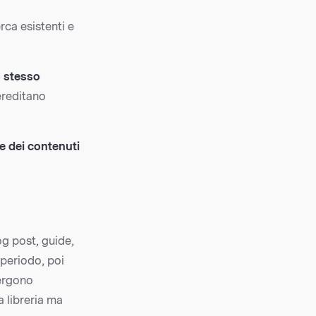
rca esistenti e
o stesso
ereditano
e dei contenuti
og post, guide,
periodo, poi
ergono
a libreria ma