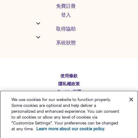
免費註冊
登入
取得協助
系統狀態
使用條款
English
隱私權政策
Español
Cookie 设置
Deutsch
We use cookies for our website to function properly.
網站地圖
Some cookies are optional and help deliver a
繁體中文
简体中文
personalized and enhanced experience. You can consent
to all cookies or allow any level of cookies via
日本語
"Customize Settings". Your preferences can be changed
© Polaris Software
，
LLC
Benchmark Email® 為
at any time.
Learn more about our cookie policy
.
Italiano
Polaris Software, LLC
的註冊商標