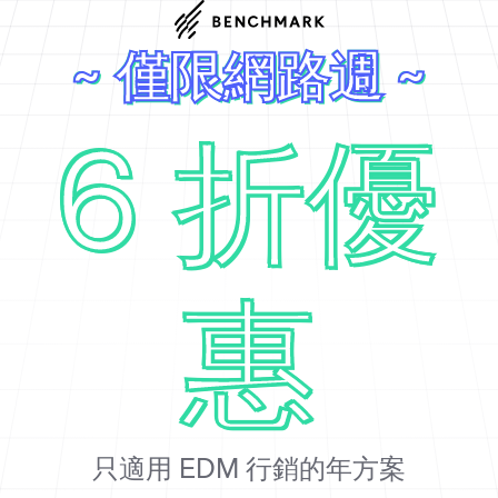
~ 僅限網路週 ~
6 折優
惠
只適用 EDM 行銷的年方案