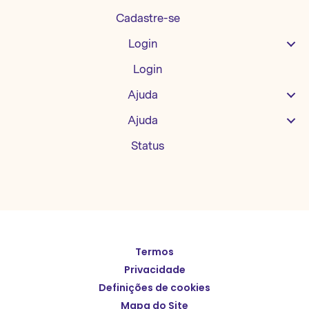
Cadastre-se
Login
Login
Ajuda
Ajuda
Status
Termos
English
Privacidade
Español
Definições de cookies
Deutsch
Mapa do Site