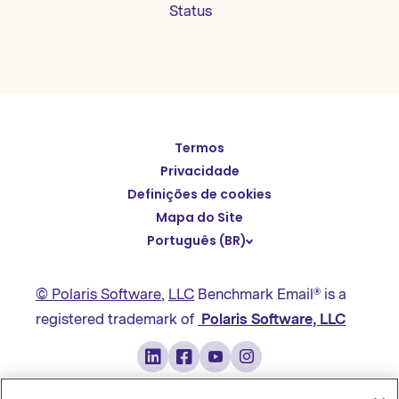
Status
Termos
English
Privacidade
Español
Definições de cookies
Deutsch
Mapa do Site
Português (BR)
繁體中文
简体中文
© Polaris Software
,
LLC
Benchmark Email® is a
日本語
registered trademark of
Polaris Software, LLC
Italiano
Français