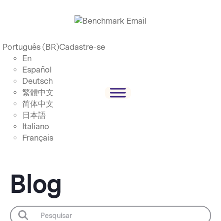
Português (BR)
Cadastre-se
En
Español
Deutsch
繁體中文
简体中文
日本語
Italiano
Français
Blog