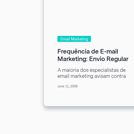
Email Marketing
Frequência de E-mail
Marketing: Envio Regular
A maioria dos especialistas de
email marketing avisam contra
o envio com muita freqüência
June 11, 2009
ou mesmo muito raramente.
Mas poucos...