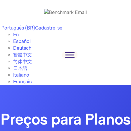
Português (BR)
Cadastre-se
En
Español
Deutsch
繁體中文
简体中文
日本語
Italiano
Français
Preços para Planos