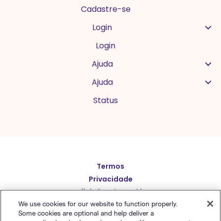
Cadastre-se
Login
Login
Ajuda
Ajuda
Status
Termos
English
Privacidade
Español
Definições de cookies
Deutsch
Mapa do Site
We use cookies for our website to function properly.
Some cookies are optional and help deliver a
Português (BR)
繁體中文