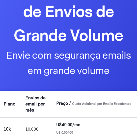
de Envios de
Grande Volume
Envie com segurança emails
em grande volume
Envios de
Preço /
Plano
email por
Custo Adicional por Emails Excedentes
mês
U$40.00/mo
10k
10.000
U$ 0.00400