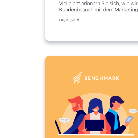
Vielleicht erinnern Sie sich, wie wi
Kundenbesuch mit dem Marketingle
über effizientes und kundenorient
May 31, 2018
unterhielten. Heute stellt uns Fr. 
Ihren exklusiven...