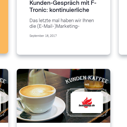
Kunden-Gespräch mit F-
Tronic: kontinuierliche
Verbesserung und
Das letzte mal haben wir Ihnen
exzellente Ergebnisse
die (E-Mail-)Marketing-
nicht nur beim E-Mail-
Aktivitäten des veganen Online-
September 18, 2017
Marketing
Paradieses Veganic vorgestellt.
Heute laden wir Sie in eine
ganz...