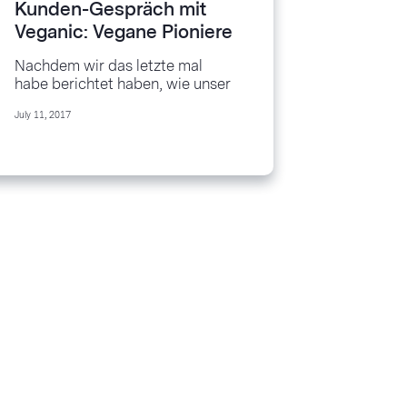
Kunden-Gespräch mit
Veganic: Vegane Pioniere
aus Berlin mit köstlichen
Nachdem wir das letzte mal
Videorezepten
habe berichtet haben, wie unser
Kunde, das
July 11, 2017
Kleinbusunternehmen Omnicar,
gewinnbringend E-Mail-
Marketing einsetzt, sprechen
wir heute...