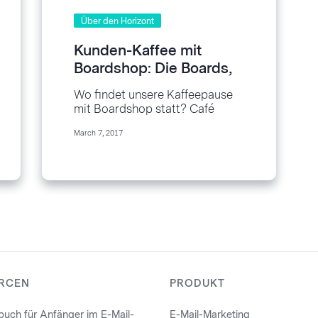
Über den Horizont
Kunden-Kaffee mit
Boardshop: Die Boards,
die die Welt bedeuten!
Wo findet unsere Kaffeepause
mit Boardshop statt? Café
Strass, Herrenstraße Ecke
March 7, 2017
Schusterstraße, Freiburg im
Breisgau Der Kaffee: 1
doppelter Espresso...
RCEN
PRODUKT
uch für Anfänger im E-Mail-
E-Mail-Marketing