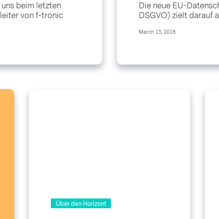
r uns beim letzten
Die neue EU-Datensc
iter von f-tronic
DSGVO) zielt darauf 
iertes Marketing
personenbezogener Da
March 15, 2018
Syben von milanari.com
stärken und zu vereinh
Vorschriften harmonis
internationales Umfeld
Über den Horizont