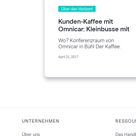
Über den Horizont
Kunden-Kaffee mit
Omnicar: Kleinbusse mit
viel Elan und Pfiff!
Wo? Konferenzraum von
Omnicar in Bühl Der Kaffee:
Eine Tasse schwarzer Kaffee
April 21, 2017
und ein Café au Lait aus dem
Kaffeeautomaten...
UNTERNEHMEN
RESSOU
Über uns
Das Handb