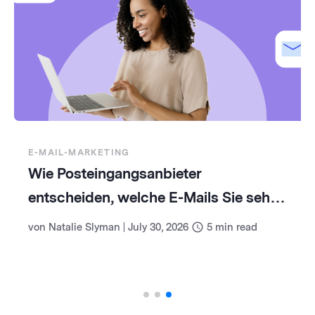
E-MAIL-MARKETING
Wie Posteingangsanbieter
entscheiden, welche E-Mails Sie sehen
(und wie Sie damit umgehen)
von
Natalie Slyman
|
July 30, 2026
5
min read