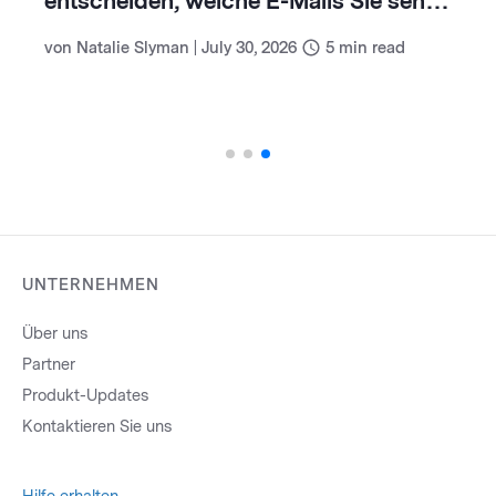
entscheiden, welche E-Mails Sie sehen
(und wie Sie damit umgehen)
von
Natalie Slyman
|
July 30, 2026
5
min read
UNTERNEHMEN
Über uns
Partner
Produkt-Updates
Kontaktieren Sie uns