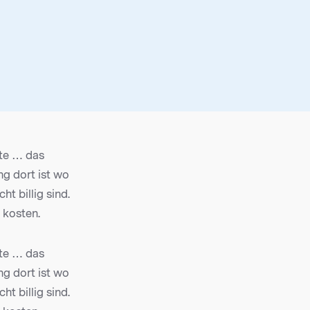
ite … das
ng dort ist wo
ht billig sind.
 kosten.
ite … das
ng dort ist wo
ht billig sind.