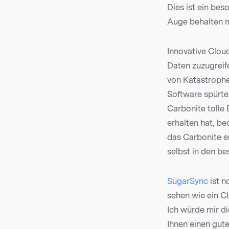
Dies ist ein be
Auge behalten 
Innovative Cloud
Daten zuzugreife
von Katastroph
Software spürte
Carbonite tolle
erhalten hat, be
das Carbonite ei
selbst in den b
SugarSync
ist n
sehen wie ein Cl
Ich würde mir d
Ihnen einen gut