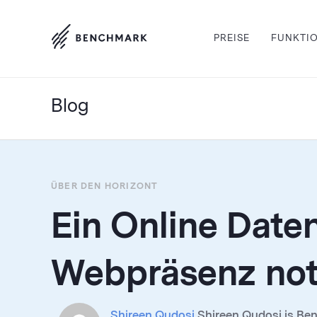
PREISE
FUNKTI
Blog
ÜBER DEN HORIZONT
Ein Online Daten
Webpräsenz no
Shireen Qudosi
Shireen Qudosi is Be