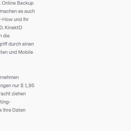
. Online Backup
e machen es auch
w-How und Ihr
D. KinektD
h die
riff durch einen
iten und Mobile
ternehmen
angen nur $ 1,95
racht ziehen
ting-
e Ihre Daten