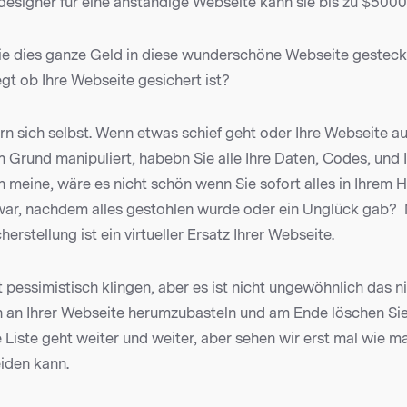
designer für eine anständige Webseite kann sie bis zu $5000
ie dies ganze Geld in diese wunderschöne Webseite gesteck
gt ob Ihre Webseite gesichert ist?
ern sich selbst. Wenn etwas schief geht oder Ihre Webseite au
 Grund manipuliert, habebn Sie alle Ihre Daten, Codes, und 
 meine, wäre es nicht schön wenn Sie sofort alles in Ihrem H
 war, nachdem alles gestohlen wurde oder ein Unglück gab?
erstellung ist ein virtueller Ersatz Ihrer Webseite.
 pessimistisch klingen, aber es ist nicht ungewöhnlich das ni
n an Ihrer Webseite herumzubasteln und am Ende löschen Sie
 Liste geht weiter und weiter, aber sehen wir erst mal wie m
iden kann.