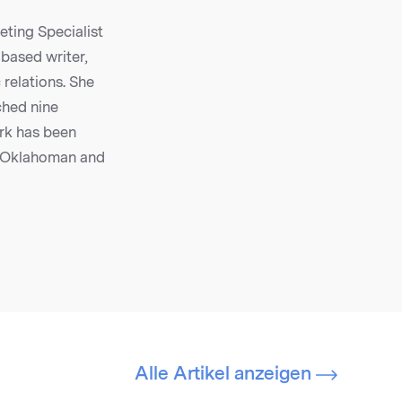
ting Specialist
based writer,
 relations. She
ched nine
rk has been
e Oklahoman and
Alle Artikel anzeigen