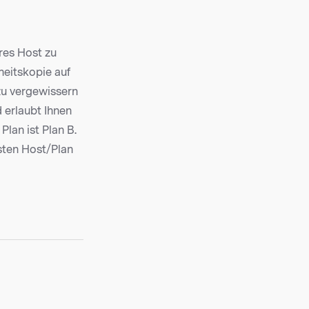
res Host zu
heitskopie auf
 zu vergewissern
 erlaubt Ihnen
lan ist Plan B.
sten Host/Plan