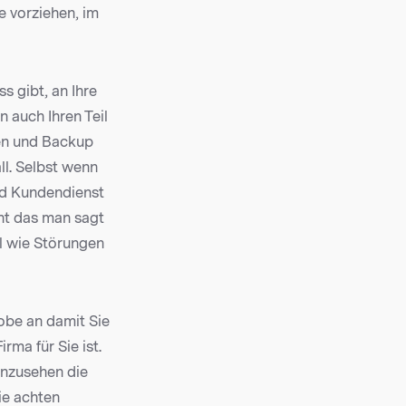
e vorziehen, im
s gibt, an Ihre
 auch Ihren Teil
en und Backup
l. Selbst wenn
und Kundendienst
cht das man sagt
el wie Störungen
obe an damit Sie
rma für Sie ist.
anzusehen die
ie achten