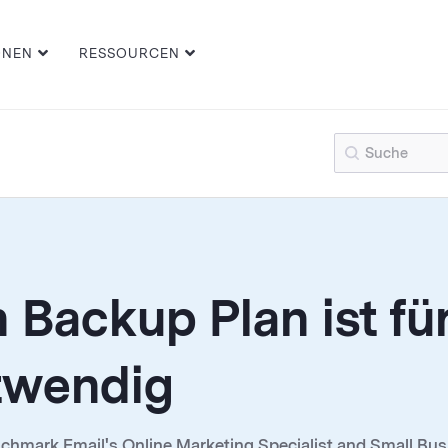
ONEN
RESSOURCEN
 Backup Plan ist für
twendig
nchmark Email's Online Marketing Specialist and Small B