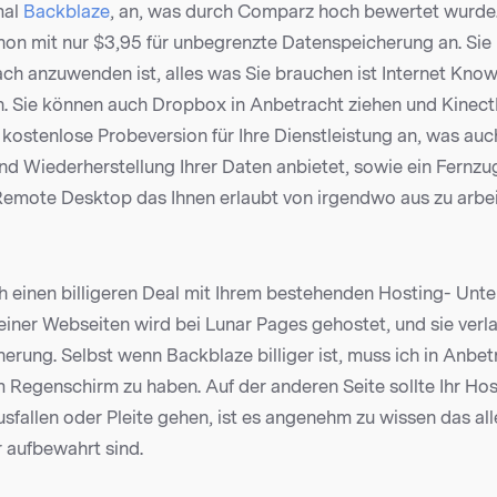
mal
Backblaze
, an, was durch Comparz hoch bewertet wurde
hon mit nur $3,95 für unbegrenzte Datenspeicherung an. Si
fach anzuwenden ist, alles was Sie brauchen ist Internet Kno
. Sie können auch Dropbox in Anbetracht ziehen und Kinect
 kostenlose Probeversion für Ihre Dienstleistung an, was auc
nd Wiederherstellung Ihrer Daten anbietet, sowie ein Fernzug
Remote Desktop das Ihnen erlaubt von irgendwo aus zu arbe
h einen billigeren Deal mit Ihrem bestehenden Hosting- Un
einer Webseiten wird bei Lunar Pages gehostet, und sie verl
herung. Selbst wenn Backblaze billiger ist, muss ich in Anbet
m Regenschirm zu haben. Auf der anderen Seite sollte Ihr Hos
fallen oder Pleite gehen, ist es angenehm zu wissen das all
 aufbewahrt sind.