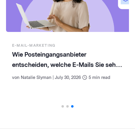
E-MAIL-MARKETING
Wie Posteingangsanbieter
entscheiden, welche E-Mails Sie sehen
(und wie Sie damit umgehen)
von
Natalie Slyman
|
July 30, 2026
5
min read