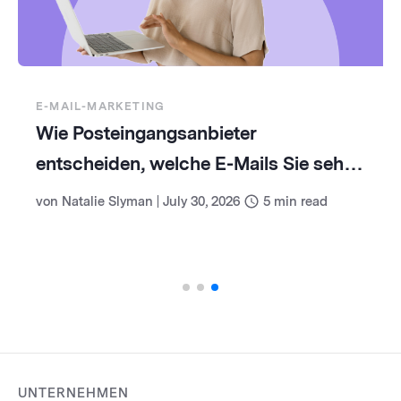
E-MAIL-MARKETING
Wie Posteingangsanbieter
entscheiden, welche E-Mails Sie sehen
(und wie Sie damit umgehen)
von
Natalie Slyman
|
July 30, 2026
5
min read
UNTERNEHMEN