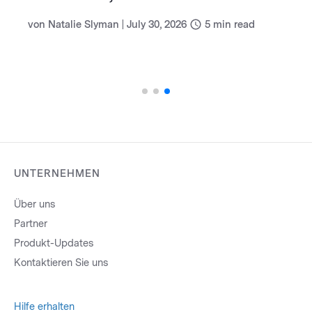
(und wie Sie damit umgehen)
von
Natalie Slyman
|
July 30, 2026
5
min read
UNTERNEHMEN
Über uns
Partner
Produkt-Updates
Kontaktieren Sie uns
Hilfe erhalten