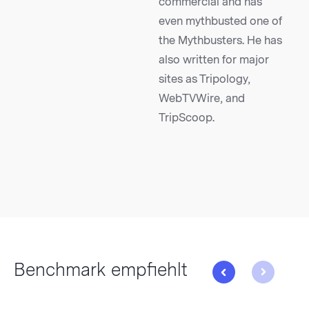
commercial and has
even mythbusted one of
the Mythbusters. He has
also written for major
sites as Tripology,
WebTVWire, and
TripScoop.
Benchmark empfiehlt