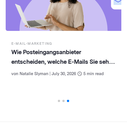
E-MAIL-MARKETING
Wie Posteingangsanbieter
entscheiden, welche E-Mails Sie sehen
(und wie Sie damit umgehen)
von
Natalie Slyman
|
July 30, 2026
5
min read