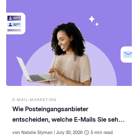
E-MAIL-MARKETING
Wie Posteingangsanbieter
entscheiden, welche E-Mails Sie sehen
(und wie Sie damit umgehen)
von
Natalie Slyman
|
July 30, 2026
5
min read