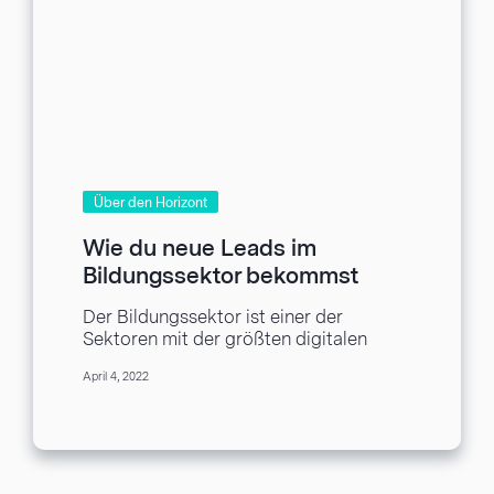
Über den Horizont
Wie du neue Leads im
Bildungssektor bekommst
Der Bildungssektor ist einer der
Sektoren mit der größten digitalen
Präsenz. Nicht nur wegen der Zunahme
April 4, 2022
der Online-Bildung, sondern auch,...