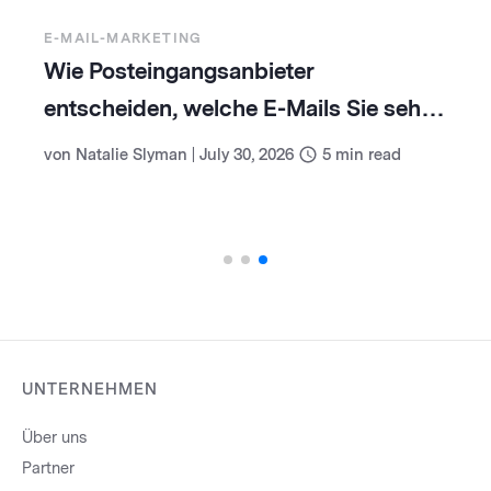
E-MAIL-MARKETING
Wie Posteingangsanbieter
entscheiden, welche E-Mails Sie sehen
(und wie Sie damit umgehen)
von
Natalie Slyman
|
July 30, 2026
5
min read
UNTERNEHMEN
Über uns
Partner