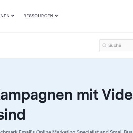
ONEN
RESSOURCEN
ampagnen mit Video
sind
nchmark Email's Online Marketing Specialist and Small B