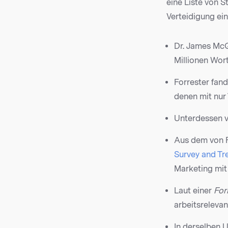
eine Liste von 
Verteidigung ei
Dr. James McQ
Millionen Wort
Forrester fand
denen mit nur
Unterdessen v
Aus dem von 
Survey and Tr
Marketing mit 
Laut einer
For
arbeitsreleva
In derselben 