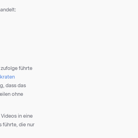
andelt:
zufolge führte
ckraten
g, dass das
zeilen ohne
Videos in eine
führte, die nur