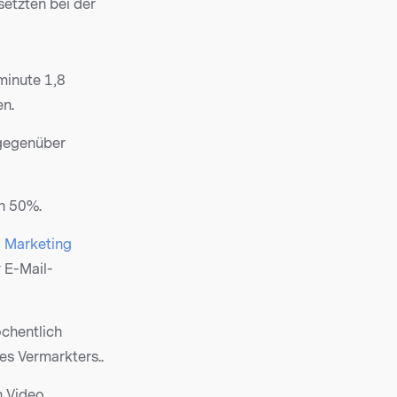
setzten bei der
minute 1,8
en.
 gegenüber
n 50%.
 Marketing
 E-Mail-
chentlich
s Vermarkters..
n Video