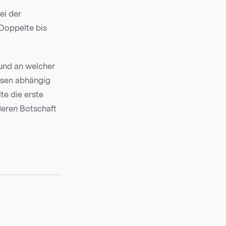
ei der
 Doppelte bis
 und an welcher
issen abhängig
lte die erste
deren Botschaft