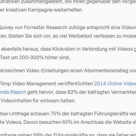
Statistiken zusammengestellt, die Ihnen gegenüber den Vorge
ner kreativen Kampagne weiterhelfen.
uivey von Forrester Research zufolge entspricht eine Video
en. Stellen Sie sich vor, so viel Werbetext verfassen zu müss
 ebenfalls heraus, dass Klickraten in Verbindung mit Videos
 Text um 200-300% höher sind..
erzeichnen Video-Einleitungen einen Abonnentenanstieg vo
Flimp Video Management veröffentlichten
2014 Online Video
ends Report
geht hervor, dass 82% der befragten Vermarkter
Videoinhalten für wirksam halten.
bes
-Umfrage schauen 75% der befragten Führungskräfte wö
nte Videos. Davon besuchen 65% im Anschluss die Website de
Umfrage gaben 59% der Führungskräfte an, dass sie lieber ei