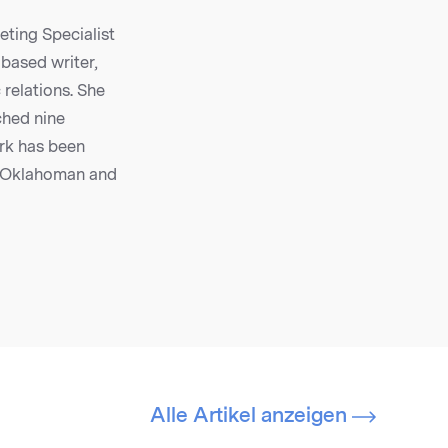
ting Specialist
based writer,
 relations. She
ched nine
rk has been
e Oklahoman and
Alle Artikel anzeigen