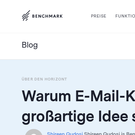
PREISE
FUNKTI
Blog
ÜBER DEN HORIZONT
Warum E-Mail-K
großartige Idee 
Shireen Qudosi
Shireen Qudosi is Be