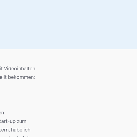
t Videoinhalten
tellt bekommen:
en
Start-up zum
ern, habe ich