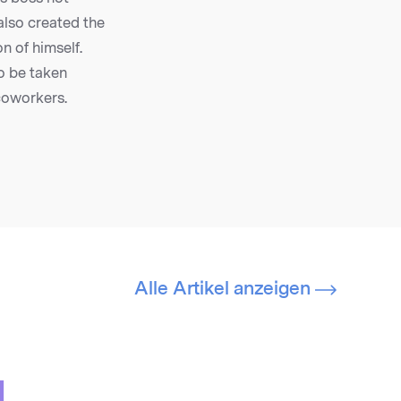
also created the
n of himself.
o be taken
 coworkers.
Alle Artikel anzeigen