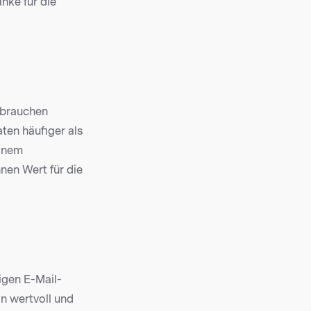
anke für die
e brauchen
ten häufiger als
einem
nen Wert für die
igen E-Mail-
n wertvoll und