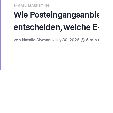
gangsanbieter
 welche E-Mails Sie
wie Sie damit umgehen)
y 30, 2026
5
min read