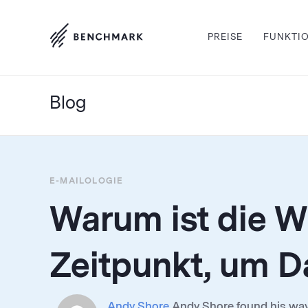
PREISE
FUNKTI
Blog
E-MAILOLOGIE
Warum ist die W
Zeitpunkt, um D
Andy Shore
Andy Shore found his way t