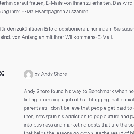
erhin darauf freuen, E-Mails von Ihnen zu erhalten. Das wird 
nung Ihrer E-Mail-Kampagnen auszahlen.
für den zukünftigen Erfolg positionieren, nur indem Sie sage
 sind, von Anfang an mit Ihrer Willkommens-E-Mail.
o:
by Andy Shore
Andy Shore found his way to Benchmark when he r
listing promising a job of half blogging, half socia
parents still don’t believe that people get paid to
then, he’s spun his addiction to pop culture and p
into business and marketing posts that are the sp
that helps the lessons go down. As the result of h