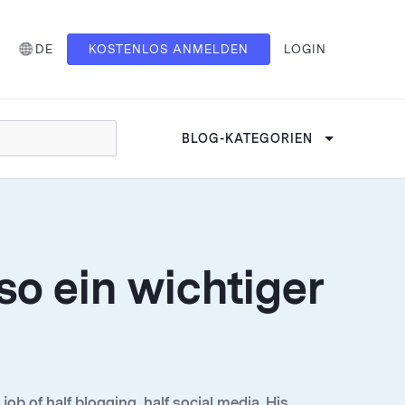
DE
KOSTENLOS ANMELDEN
LOGIN
BLOG-KATEGORIEN
o ein wichtiger
b of half blogging, half social media. His