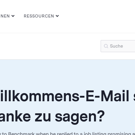
ONEN
RESSOURCEN
illkommens-E-Mail s
anke zu sagen?
o Benchmark when he replied to a job listing promising a jo