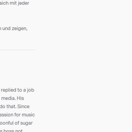
sich mit jeder
n und zeigen,
eplied to a job
l media. His
 do that. Since
assion for music
oonful of sugar
is boss not