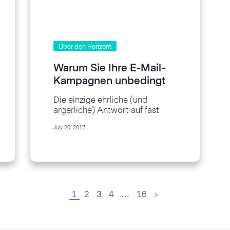
Über den Horizont
Warum Sie Ihre E-Mail-
Kampagnen unbedingt
A/B-testen sollten
Die einzige ehrliche (und
ärgerliche) Antwort auf fast
jede Marketing-Frage ist, “es
July 20, 2017
hängt davon ab.” Das kommt
davon, dass es...
1
2
3
4
…
16
>