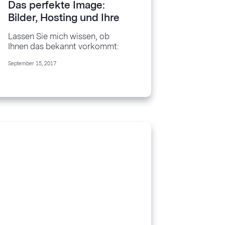
Das perfekte Image:
Bilder, Hosting und Ihre
Benchmark E-Mail-
Lassen Sie mich wissen, ob
Kampagnen
Ihnen das bekannt vorkommt:
Ihr Haustier macht eine
September 15, 2017
niedliche Sache, oder Sie und
Ihre bessere...