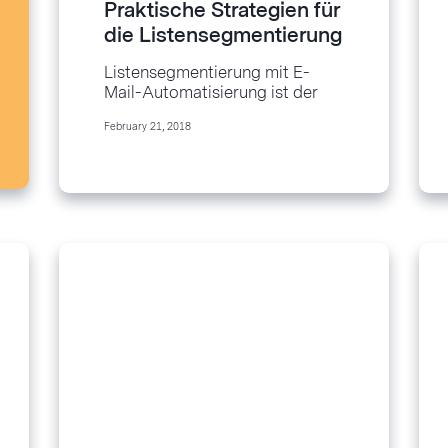
Praktische Strategien für
die Listensegmentierung
& Profi-Automatisierung
Listensegmentierung mit E-
Mail-Automatisierung ist der
beste Weg, um zielgerichtete,
February 21, 2018
relevante Inhalte an Ihre Kunden
zu senden, die ein Gefühl der...