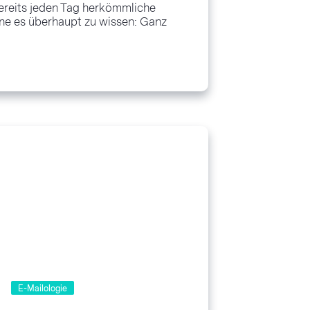
 bereits jeden Tag herkömmliche
ne es überhaupt zu wissen: Ganz
 einen Fahrservice buchen, schnell
er Fotos...
E-Mailologie