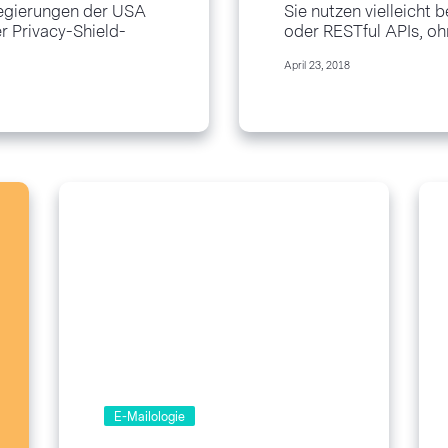
Regierungen der USA
Sie nutzen vielleicht
 Privacy-Shield-
oder RESTful APIs, oh
t eine wichtige
egal, ob Sie über App
April 23, 2018
, um korrekt mit Ihren
eine Pizza bestellen od
E-Mailologie