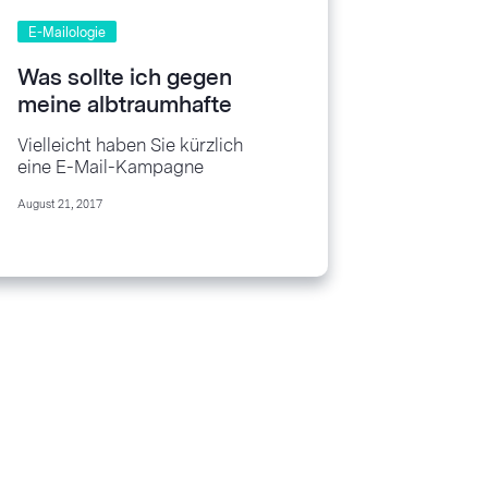
E-Mailologie
Was sollte ich gegen
meine albtraumhafte
Öffnungsrate machen?
Vielleicht haben Sie kürzlich
eine E-Mail-Kampagne
gesendet, Ihre Berichte
August 21, 2017
betrachtet und zweimal
hingucken müssen. “Nein, das
kann nicht wahr sein....