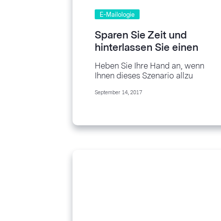
E-Mailologie
Sparen Sie Zeit und
hinterlassen Sie einen
guten Eindruck mit dem
Heben Sie Ihre Hand an, wenn
Inbox Checker
Ihnen dieses Szenario allzu
vertraut verkommt: Sie haben
September 14, 2017
sich die Zeit genommen, die
perfekte...