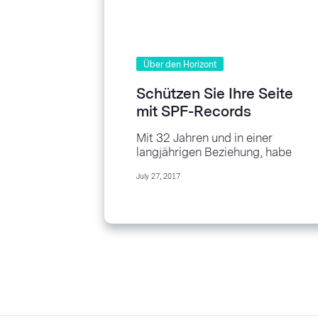
Über den Horizont
Schützen Sie Ihre Seite
mit SPF-Records
Mit 32 Jahren und in einer
langjährigen Beziehung, habe
ich selten eine Nacht für mich
July 27, 2017
alleine. Wenn sich eine seltene...