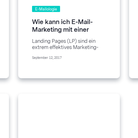
E-Mailologie
Wie kann ich E-Mail-
Marketing mit einer
Landing Page nutzen?
Landing Pages (LP) sind ein
extrem effektives Marketing-
Werkzeug, was Sie unbedingt in
September 12, 2017
Ihrem Arsenal haben sollten. Sie
geben Ihnen Flexibilität...