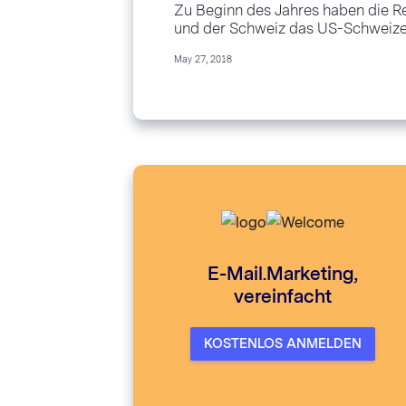
Zu Beginn des Jahres haben die 
und der Schweiz das US-Schweizer
Abkommen unterschrieben. Dies is
May 27, 2018
Information, die Sie kennen sollten
Daten...
E-Mail.Marketing,
vereinfacht
KOSTENLOS ANMELDEN