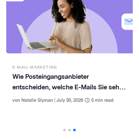
E-MAIL-MARKETING
Wie Posteingangsanbieter
entscheiden, welche E-Mails Sie sehen
(und wie Sie damit umgehen)
von
Natalie Slyman
|
July 30, 2026
5
min read