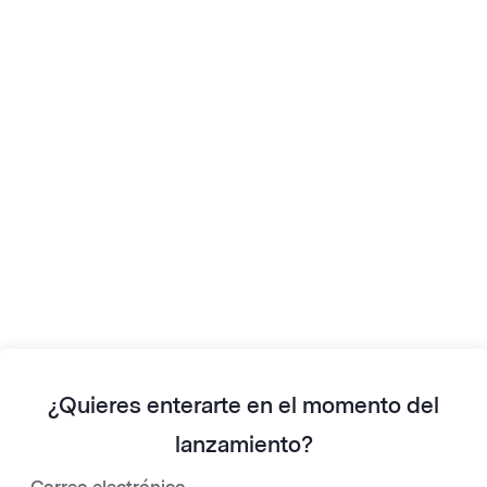
próxima generación
ail marketing está a
vuelta de la esquina
 reinventando lo que significa hacer email marketing sin e
y creemos que te va a encantar.
ápido. Es simple. Está pensado para marketers ocupados com
(Pero shhh… por ahora no podemos decir mucho más.)
¿Quieres enterarte en el momento del
lanzamiento?