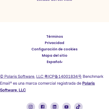
Términos
English
Privacidad
Deutsch
Configuración de cookies
繁體中文
Mapa del sitio
Español
简体中文
日本語
© Polaris Software
,
LLC 粤ICP备14001834号
Benchmark
Italiano
Email® es una marca comercial registrada de
Polaris
Português (BR)
Software, LLC
Français