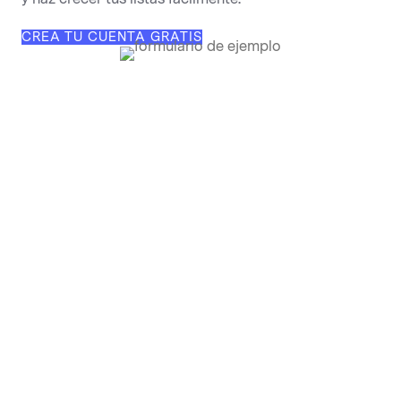
CREA TU CUENTA GRATIS
Integra tu formulario con tu sitio web
Atrae a los visitantes de tu página web y conviértelos
en suscriptores con formularios de registro
personalizados. Genera tu formulario y colócalo en
tu web, blog o landing page.