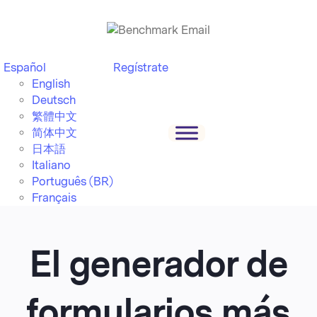
Español
Regístrate
English
Deutsch
繁體中文
简体中文
日本語
Italiano
Português (BR)
Français
El generador de
formularios más