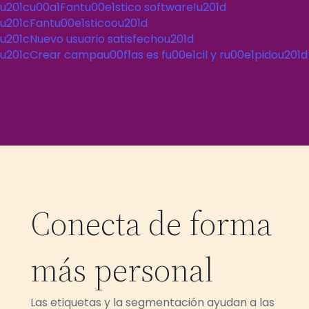
u201cu00a1Fantu00e1stico software!u201d
u201cFantu00e1sticoou201d
u201cNuevo usuario satisfechou201d
u201cCrear campau00f1as es fu00e1cil y ru00e1pidou201d
Conecta de forma
más personal
Las etiquetas y la segmentación ayudan a las