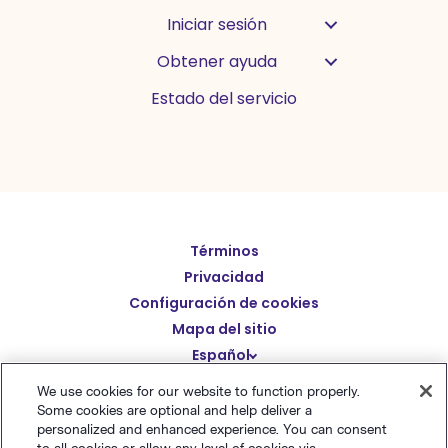
Iniciar sesión
Obtener ayuda
Estado del servicio
Términos
English
Privacidad
Deutsch
Configuración de cookies
繁體中文
Mapa del sitio
Español
简体中文
We use cookies for our website to function properly.
日本語
Some cookies are optional and help deliver a
© Polaris Software
,
LLC 粤ICP备14001834号
Benchmark
Italiano
personalized and enhanced experience. You can consent
Email® es una marca comercial registrada de
Polaris