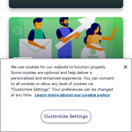
Guías
We use cookies for our website to function properly.
La guía completa sobre el Email
Some cookies are optional and help deliver a
personalized and enhanced experience. You can consent
Marketing Automatizado
to all cookies or allow any level of cookies via
"Customize Settings". Your preferences can be changed
Learn more about our cookie policy
at any time.
.
Customize Settings