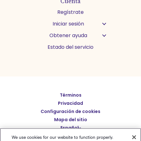
Cuenta
Regístrate
Iniciar sesión
Obtener ayuda
Estado del servicio
Términos
English
Privacidad
Deutsch
Configuración de cookies
繁體中文
Mapa del sitio
Español
简体中文
We use cookies for our website to function properly.
日本語