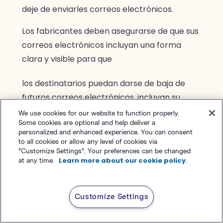
deje de enviarles correos electrónicos.
Los fabricantes deben asegurarse de que sus
correos electrónicos incluyan una forma
clara y visible para que
los destinatarios puedan darse de baja de
futuros correos electrónicos, incluyan su
dirección física comercial y eviten utilizar
We use cookies for our website to function properly.
Some cookies are optional and help deliver a
asuntos o información del remitente
personalized and enhanced experience. You can consent
engañosos.
to all cookies or allow any level of cookies via
"Customize Settings". Your preferences can be changed
Learn more about our cookie policy
at any time.
.
Customize Settings