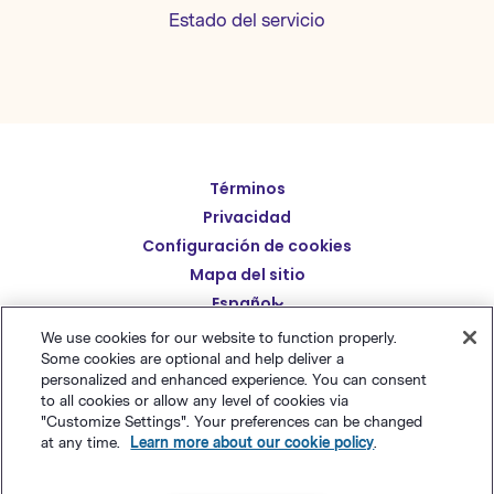
Estado del servicio
Términos
English
Privacidad
Deutsch
Configuración de cookies
繁體中文
Mapa del sitio
Español
简体中文
We use cookies for our website to function properly.
日本語
Some cookies are optional and help deliver a
© Polaris Software
,
LLC 粤ICP备14001834号
Benchmark
personalized and enhanced experience. You can consent
Italiano
Email® es una marca comercial registrada de
Polaris
to all cookies or allow any level of cookies via
"Customize Settings". Your preferences can be changed
Português (BR)
Software, LLC
at any time.
Learn more about our cookie policy
.
Français