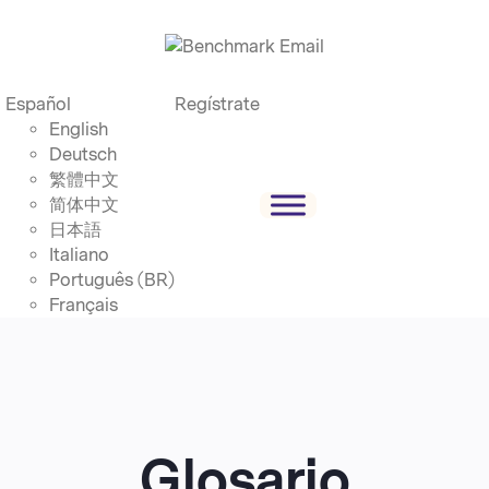
Español
Regístrate
English
Deutsch
繁體中文
简体中文
日本語
Italiano
Português (BR)
Français
Glosario