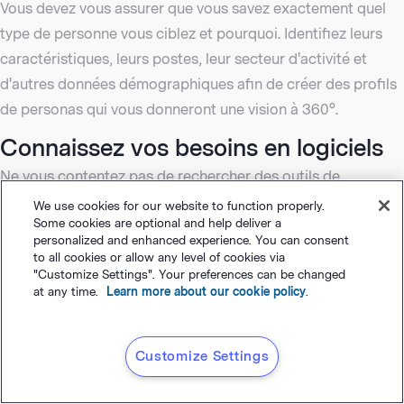
Vous devez vous assurer que vous savez exactement quel
type de personne vous ciblez et pourquoi. Identifiez leurs
caractéristiques, leurs postes, leur secteur d'activité et
d'autres données démographiques afin de créer des profils
de personas qui vous donneront une vision à 360°.
Connaissez vos besoins en logiciels
Ne vous contentez pas de rechercher des outils de
marketing automation sur Google et de choisir le premier
We use cookies for our website to function properly.
Some cookies are optional and help deliver a
qui s'affiche. Assurez-vous de faire correspondre vos
personalized and enhanced experience. You can consent
besoins à la bonne plateforme, afin de ne pas payer pour
to all cookies or allow any level of cookies via
"Customize Settings". Your preferences can be changed
une tonne d'outils et de fonctionnalités dont vous n'avez pas
at any time.
Learn more about our cookie policy
.
besoin. Vous ne voulez pas non plus souscrire à
un logiciel
qui ne vous offre pas tout ce dont vous avez besoin pour
vous simplifier la vie.
Customize Settings