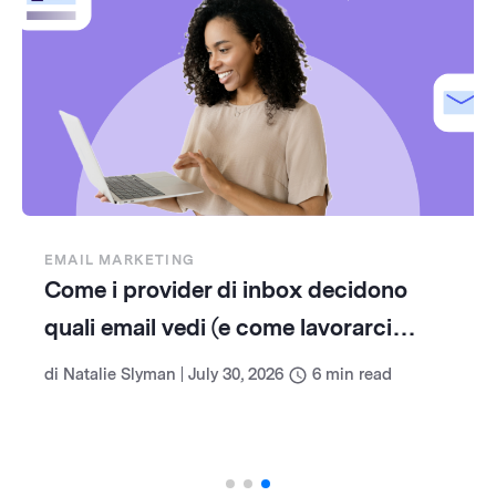
EMAIL MARKETING
Come i provider di inbox decidono
quali email vedi (e come lavorarci
insieme)
di
Natalie Slyman
|
July 30, 2026
6
min read