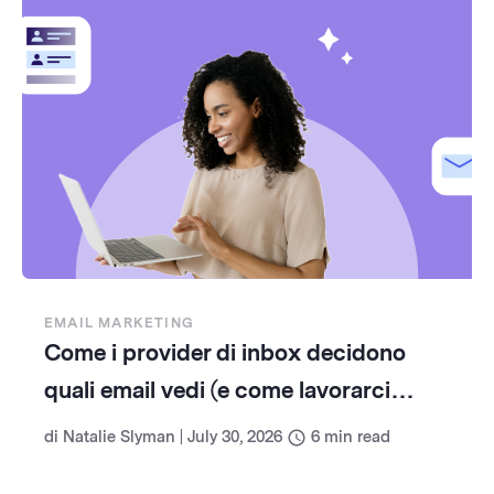
EMAIL MARKETING
Come i provider di inbox decidono
quali email vedi (e come lavorarci
insieme)
di
Natalie Slyman
|
July 30, 2026
6
min read