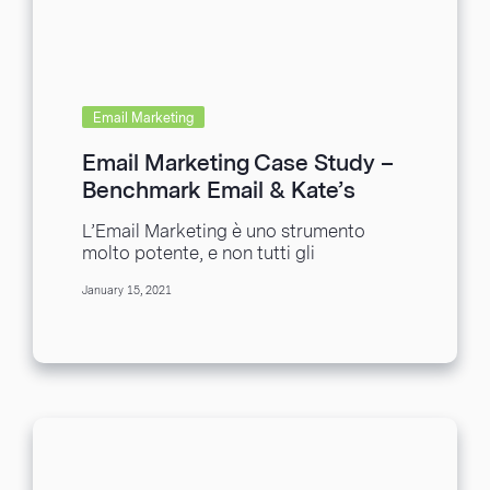
Email Marketing
Email Marketing Case Study –
Benchmark Email & Kate’s
Clothing
L’Email Marketing è uno strumento
molto potente, e non tutti gli
eCommerce stanno realmente
January 15, 2021
sfruttando a pieno le potenzialità. Per...