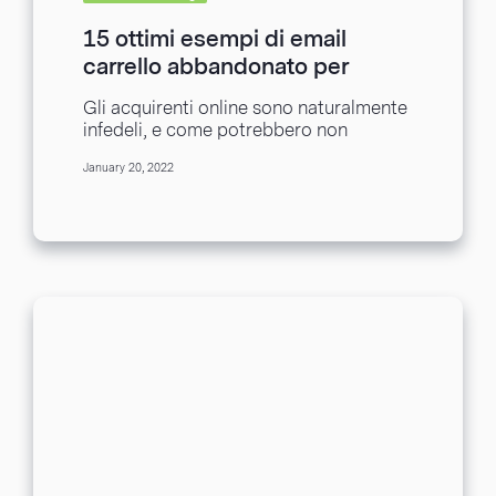
15 ottimi esempi di email
carrello abbandonato per
Ecommerce
Gli acquirenti online sono naturalmente
infedeli, e come potrebbero non
esserlo? Se in un clic hanno migliaia e
January 20, 2022
migliaia di...