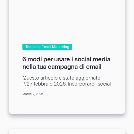
Tecniche Email Marketing
6 modi per usare i social media
nella tua campagna di email
marketing
Questo articolo è stato aggiornato
l\'27 febbraio 2026. Incorporare i social
media nelle tue campagne di marketing
March 2, 2026
può aiutarti a...