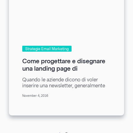
Strategie Email Marketing
Come progettare e disegnare
una landing page di
sottoscrizione per e-mail
Quando le aziende dicono di voler
inserire una newsletter, generalmente
c’è molto di più dietro di quanto uno
November 4, 2016
possa immaginare....