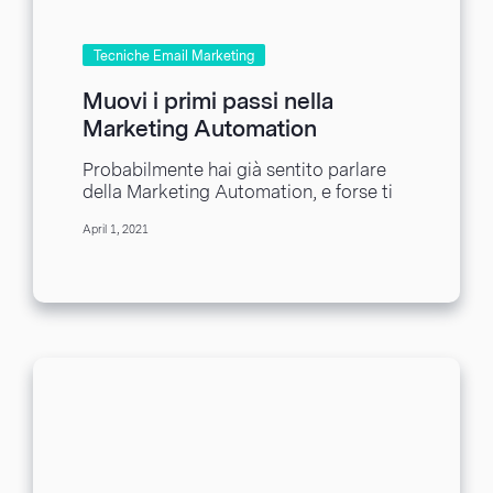
Tecniche Email Marketing
Muovi i primi passi nella
Marketing Automation
Probabilmente hai già sentito parlare
della Marketing Automation, e forse ti
sei anche fatto un’idea di che cos’è. In
April 1, 2021
questo...