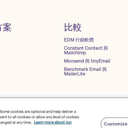
方案
比較
EDM 行銷軟體
Constant Contact 與
Mailchimp
Moosend 與 tinyEmail
Benchmark Email 與
MailerLite
 Some cookies are optional and help deliver a
隱私權政策
網站地圖
繁體中文
t to all cookies or allow any level of cookies
hanged at any time.
Learn more about our
Customize 
s Software
，
有限責任公司
English