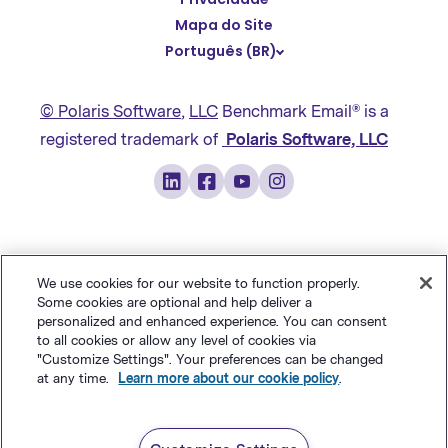
Deutsch
Mapa do Site
Português (BR)
繁體中文
简体中文
© Polaris Software
,
LLC
Benchmark Email® is a
日本語
registered trademark of
Polaris Software, LLC
Italiano
Français
We use cookies for our website to function properly.
Some cookies are optional and help deliver a
personalized and enhanced experience. You can consent
to all cookies or allow any level of cookies via
"Customize Settings". Your preferences can be changed
at any time.
Learn more about our cookie policy
.