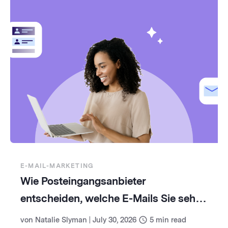
E-MAIL-MARKETING
Wie Posteingangsanbieter
entscheiden, welche E-Mails Sie sehen
(und wie Sie damit umgehen)
von
Natalie Slyman
|
July 30, 2026
5
min read