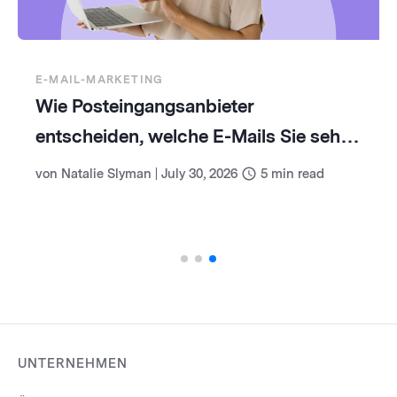
E-MAIL-MARKETING
Wie Posteingangsanbieter
entscheiden, welche E-Mails Sie sehen
(und wie Sie damit umgehen)
von
Natalie Slyman
|
July 30, 2026
5
min read
UNTERNEHMEN