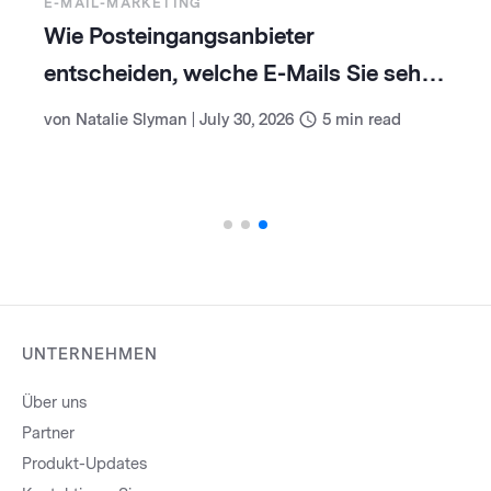
E-MAIL-MARKETING
Wie Posteingangsanbieter
entscheiden, welche E-Mails Sie sehen
(und wie Sie damit umgehen)
von
Natalie Slyman
|
July 30, 2026
5
min read
UNTERNEHMEN
Über uns
Partner
Produkt-Updates